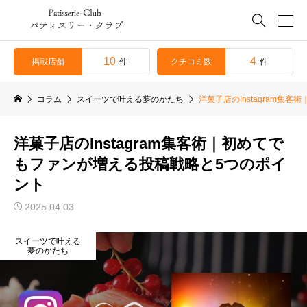

10
4
掲載店舗
クチコミ数
件
件
コラム
スイーツで叶える夢のかたち
洋菓子店のInstagram
洋菓子店のInstagram集客術｜初めてで
もファンが増える投稿戦略と5つのポイ
ント
2025.04.03
スイーツで叶える
夢のかたち