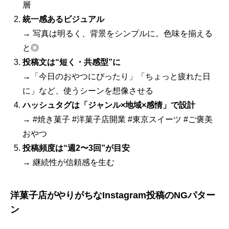
層
統一感あるビジュアル
→ 写真は明るく、背景をシンプルに。色味を揃える
と◎
投稿文は“短く・共感型”に
→「今日のおやつにぴったり」「ちょっと疲れた日
に」など、使うシーンを想像させる
ハッシュタグは「ジャンル×地域×感情」で設計
→ #焼き菓子 #洋菓子店開業 #東京スイーツ #ご褒美
おやつ
投稿頻度は“週2〜3回”が目安
→ 継続性が信頼感を生む
洋菓子店がやりがちなInstagram投稿のNGパター
ン