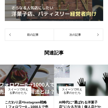
前の記事
次の記事
関連記事
スイーツで叶え
スイーツで叶え
る夢のかたち
る夢のかたち
こだわり店×Instagram戦略
AI時代に“選ばれる洋菓子
｜フォロワー0→1000人で売
店”になる方法｜個人店だか