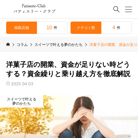

10
4
掲載店舗
クチコミ数
件
件
コラム
スイーツで叶える夢のかたち
洋菓子店の開業、資金が足り
洋菓子店の開業、資金が足りない時どう
する？資金繰りと乗り越え方を徹底解説
2025.04.03
スイーツで叶える
夢のかたち