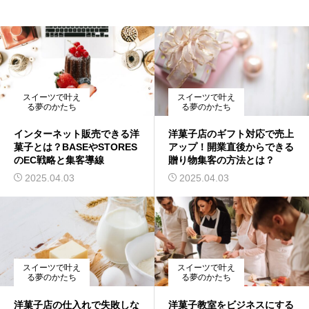
スイーツで叶え
スイーツで叶え
る夢のかたち
る夢のかたち
インターネット販売できる洋
洋菓子店のギフト対応で売上
菓子とは？BASEやSTORES
アップ！開業直後からできる
のEC戦略と集客導線
贈り物集客の方法とは？
2025.04.03
2025.04.03
スイーツで叶え
スイーツで叶え
る夢のかたち
る夢のかたち
洋菓子店の仕入れで失敗しな
洋菓子教室をビジネスにする