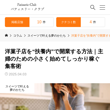

10
4
掲載店舗
クチコミ数
件
件
コラム
スイーツで叶える夢のかたち
洋菓子店を“扶養内”で開業
洋菓子店を“扶養内”で開業する方法｜主
婦のための小さく始めてしっかり稼ぐ
集客術
2025.04.03
スイーツで叶える
夢のかたち