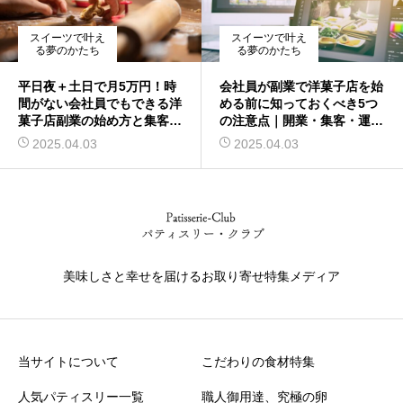
スイーツで叶え
スイーツで叶え
る夢のかたち
る夢のかたち
平日夜＋土日で月5万円！時
会社員が副業で洋菓子店を始
間がない会社員でもできる洋
める前に知っておくべき5つ
菓子店副業の始め方と集客方
の注意点｜開業・集客・運営
法
の方法も紹介
2025.04.03
2025.04.03
美味しさと幸せを届けるお取り寄せ特集メディア
当サイトについて
こだわりの食材特集
人気パティスリー一覧
職人御用達、究極の卵