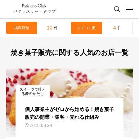

10
4
掲載店舗
クチコミ数
件
件
焼き菓子販売に関する人気のお店一覧
スイーツで叶え
る夢のかたち
個人事業主がゼロから始める！焼き菓子
販売の開業・集客・売れる仕組み
2025.03.24