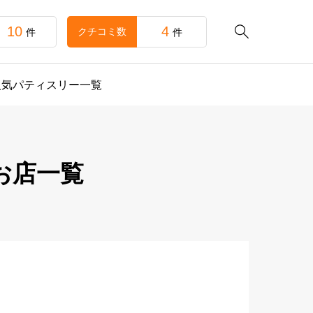
10
4

クチコミ数
件
件
人気パティスリー一覧
お店一覧