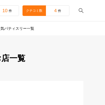
10
4

クチコミ数
件
件
人気パティスリー一覧
お店一覧