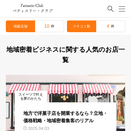

10
4
掲載店舗
クチコミ数
件
件
地域密着ビジネスに関する人気のお店一
覧
スイーツで叶え
る夢のかたち
地方で洋菓子店を開業するなら？立地・
価格戦略・地域密着集客のリアル
2025.04.03