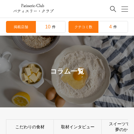

10
4
掲載店舗
クチコミ数
件
件
コラム一覧
スイーツで叶
こだわりの食材
取材インタビュー
夢のかた