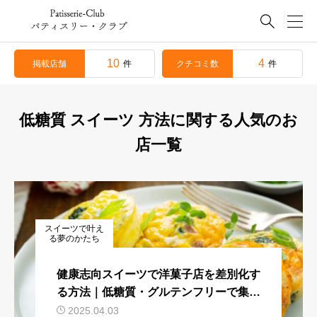

10
4
掲載店舗
クチコミ数
件
件
低糖質 スイーツ 方法に関する人気のお
店一覧
スイーツで叶え
る夢のかたち
健康志向スイーツで洋菓子店を差別化す
る方法｜低糖質・グルテンフリーで集客
に成功する秘訣
2025.04.03