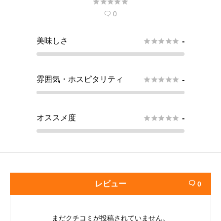





0

美味しさ





-
雰囲気・ホスピタリティ





-
オススメ度





-
レビュー
0

まだクチコミが投稿されていません。