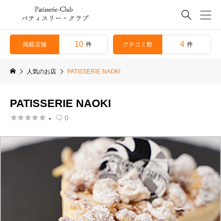

10
4
掲載店舗
クチコミ数
件
件
人気のお店
PATISSERIE NAOKI
PATISSERIE NAOKI





-
0
