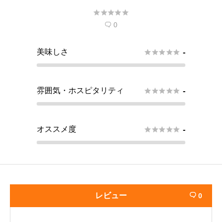





0

美味しさ





-
雰囲気・ホスピタリティ





-
オススメ度





-
レビュー
0
