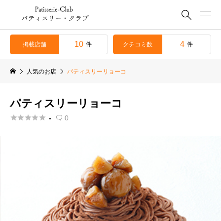

10
4
掲載店舗
クチコミ数
件
件
人気のお店
パティスリーリョーコ
パティスリーリョーコ





-
0
